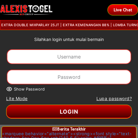
Live Chat
 MIXPARLAY 25JT | EXTRA KEMENANGAN 88% | LOMBA TURNOVER CASINO & S
Silahkan login untuk mulai bermain
Show Password
Lite Mode
Lupa password?
LOGIN
Berita Terakhir
<marquee behavior="alternate"><strong><font style="text-
shadow: 4px 0px 6px rgb(240 6 6);color: #ffffff="